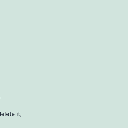
!
elete it,